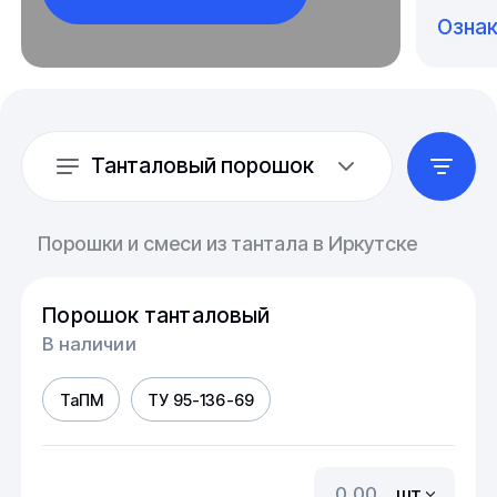
Озна
Танталовый порошок
Порошки и смеси из тантала в Иркутске
Порошок танталовый
В наличии
ТаПМ
ТУ 95-136-69
шт