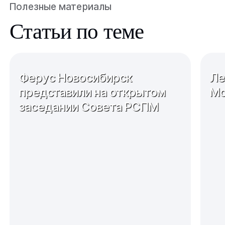
Полезные материалы
Статьи по теме
Ферус Новосибирск
Ле
представили на открытом
Мо
заседании Совета РСПМ